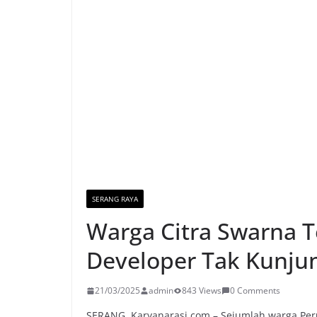
SERANG RAYA
Warga Citra Swarna T
Developer Tak Kunjun
21/03/2025
admin
843 Views
0 Comments
SERANG, Karyanarasi.com – Sejumlah warga Pe