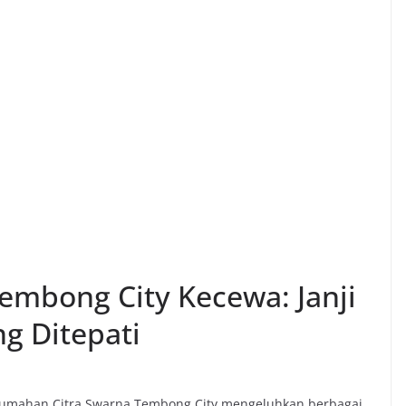
embong City Kecewa: Janji
g Ditepati
rumahan Citra Swarna Tembong City mengeluhkan berbagai