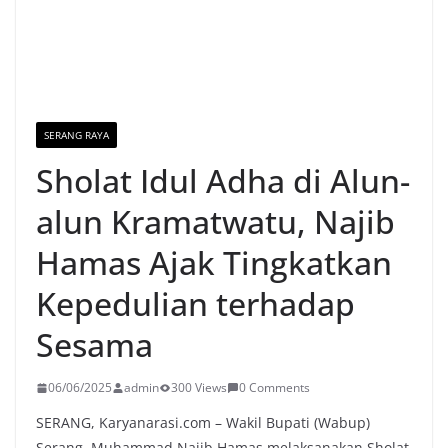
SERANG RAYA
Sholat Idul Adha di Alun-
alun Kramatwatu, Najib
Hamas Ajak Tingkatkan
Kepedulian terhadap
Sesama
06/06/2025
admin
300 Views
0 Comments
SERANG, Karyanarasi.com – Wakil Bupati (Wabup)
Serang, Muhammad Najib Hamas melaksanakan Sholat