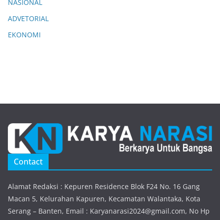
NASIONAL
ADVETORIAL
EKONOMI
Contact
Alamat Redaksi : Kepuren Residence Blok F24 No. 16 Gang
Macan 5, Kelurahan Kapuren, Kecamatan Walantaka, Kota
Serang – Banten, Email : Karyanarasi2024@gmail.com, No Hp