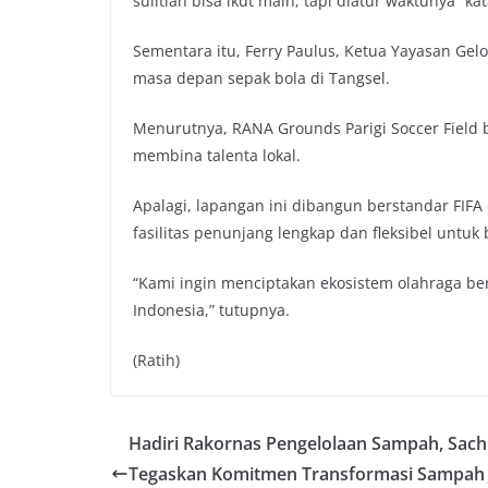
sulitlah bisa ikut main, tapi diatur waktunya” ka
Sementara itu, Ferry Paulus, Ketua Yayasan Gelo
masa depan sepak bola di Tangsel.
Menurutnya, RANA Grounds Parigi Soccer Field b
membina talenta lokal.
Apalagi, lapangan ini dibangun berstandar FIFA
fasilitas penunjang lengkap dan fleksibel untuk
“Kami ingin menciptakan ekosistem olahraga ber
Indonesia,” tutupnya.
(Ratih)
Hadiri Rakornas Pengelolaan Sampah, Sach
Tegaskan Komitmen Transformasi Sampah J