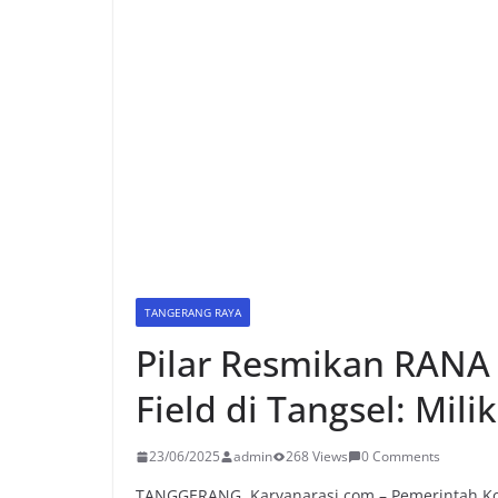
TANGERANG RAYA
Pilar Resmikan RANA 
Field di Tangsel: Mil
23/06/2025
admin
268 Views
0 Comments
TANGGERANG, Karyanarasi.com – Pemerintah Kot