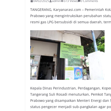
04/02/2025
admin
373 Views
0 Comments
TANGERANG, Karyanarasi.com – Pemerintah Kota
Prabowo yang mengintruksikan perubahan statu
resmi gas LPG bersubsidi di semua daerah, ter
Kepala Dinas Perindustrian, Perdagangan, Kope
Tangerang Suli Rosadi menuturkan, Pemkot Tang
Prabowo yang disampaikan Menteri Energi dan 
status pengecer menjadi sub-pangkalan agar pol