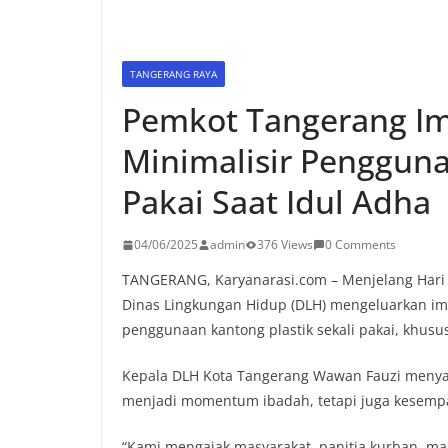
TANGERANG RAYA
Pemkot Tangerang I
Minimalisir Pengguna
Pakai Saat Idul Adha
04/06/2025
admin
376 Views
0 Comments
TANGERANG, Karyanarasi.com – Menjelang Hari 
Dinas Lingkungan Hidup (DLH) mengeluarkan i
penggunaan kantong plastik sekali pakai, khus
Kepala DLH Kota Tangerang Wawan Fauzi menya
menjadi momentum ibadah, tetapi juga kesemp
“Kami mengajak masyarakat, panitia kurban, m