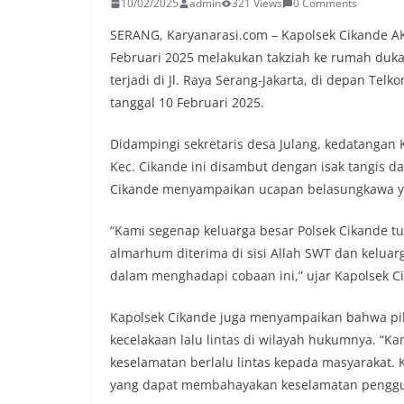
10/02/2025
admin
321 Views
0 Comments
SERANG, Karyanarasi.com – Kapolsek Cikande AKP
Februari 2025 melakukan takziah ke rumah duka
terjadi di Jl. Raya Serang-Jakarta, di depan Telk
tanggal 10 Februari 2025.
Didampingi sekretaris desa Julang, kedatangan 
Kec. Cikande ini disambut dengan isak tangis d
Cikande menyampaikan ucapan belasungkawa ya
“Kami segenap keluarga besar Polsek Cikande t
almarhum diterima di sisi Allah SWT dan keluar
dalam menghadapi cobaan ini,” ujar Kapolsek C
Kapolsek Cikande juga menyampaikan bahwa pih
kecelakaan lalu lintas di wilayah hukumnya. “Kam
keselamatan berlalu lintas kepada masyarakat. 
yang dapat membahayakan keselamatan pengguna