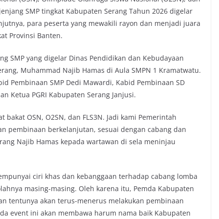
 jenjang SMP tingkat Kabupaten Serang Tahun 2026 digelar
njutnya, para peserta yang mewakili rayon dan menjadi juara
t Provinsi Banten.
ang SMP yang digelar Dinas Pendidikan dan Kebudayaan
 Serang, Muhammad Najib Hamas di Aula SMPN 1 Kramatwatu.
Kabid Pembinaan SMP Dedi Mawardi, Kabid Pembinaan SD
an Ketua PGRI Kabupaten Serang Janjusi.
at bakat OSN, O2SN, dan FLS3N. Jadi kami Pemerintah
n pembinaan berkelanjutan, sesuai dengan cabang dan
erang Najib Hamas kepada wartawan di sela meninjau
empunyai ciri khas dan kebanggaan terhadap cabang lomba
olahnya masing-masing. Oleh karena itu, Pemda Kabupaten
aan tentunya akan terus-menerus melakukan pembinaan
ada event ini akan membawa harum nama baik Kabupaten