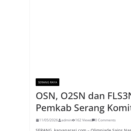
SERANG RAYA
OSN, O2SN dan FLS3N
Pemkab Serang Komi
11/05/2026
admin
162 Views
0 Comments
SERANG, karyanarasi.com – Olimpiade Sains Nas