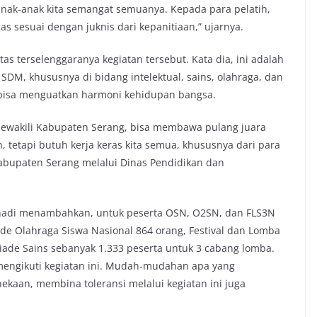
n anak-anak kita semangat semuanya. Kepada para pelatih,
as sesuai dengan juknis dari kepanitiaan,” ujarnya.
s terselenggaranya kegiatan tersebut. Kata dia, ini adalah
SDM, khususnya di bidang intelektual, sains, olahraga, dan
 bisa menguatkan harmoni kehidupan bangsa.
s mewakili Kabupaten Serang, bisa membawa pulang juara
n, tetapi butuh kerja keras kita semua, khususnya dari para
abupaten Serang melalui Dinas Pendidikan dan
hadi menambahkan, untuk peserta OSN, O2SN, dan FLS3N
iade Olahraga Siswa Nasional 864 orang, Festival dan Lomba
iade Sains sebanyak 1.333 peserta untuk 3 cabang lomba.
k mengikuti kegiatan ini. Mudah-mudahan apa yang
ekaan, membina toleransi melalui kegiatan ini juga