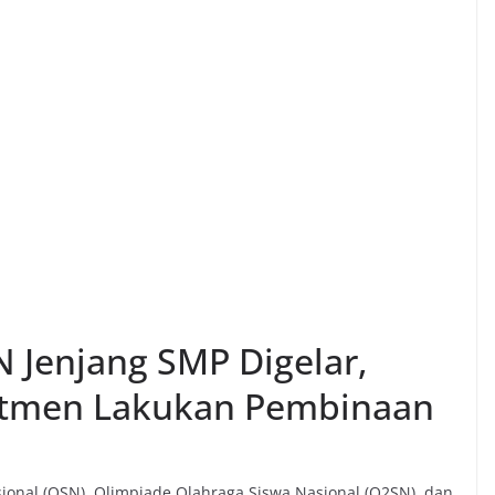
 Jenjang SMP Digelar,
tmen Lakukan Pembinaan
ional (OSN), Olimpiade Olahraga Siswa Nasional (O2SN), dan