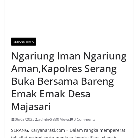
SERANG RAYA
Ngariung Iman Ngariung
Aman,Kapolres Serang
Buka Bersama Bareng
Emak Emak Desa
Majasari
06/03/2025
admin
330 Views
0 Comments
SERANG, Karyanarasi.com – Dalam rangka mempererat
tali silaturahmi serta menjaga kondusifitas wilayah,