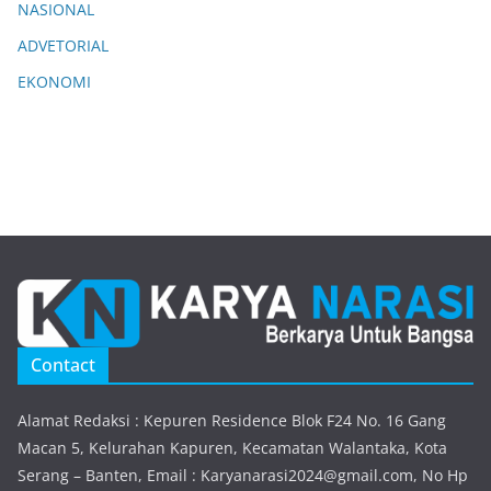
NASIONAL
ADVETORIAL
EKONOMI
Contact
Alamat Redaksi : Kepuren Residence Blok F24 No. 16 Gang
Macan 5, Kelurahan Kapuren, Kecamatan Walantaka, Kota
Serang – Banten, Email : Karyanarasi2024@gmail.com, No Hp