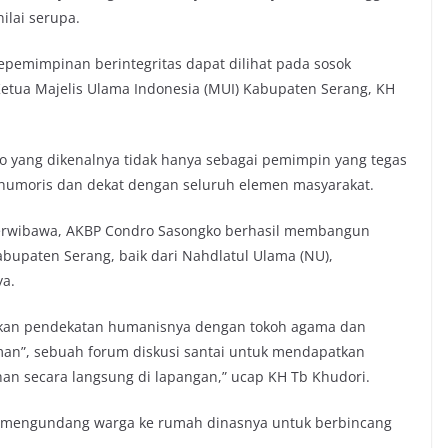
ilai serupa.
epemimpinan berintegritas dapat dilihat pada sosok
Ketua Majelis Ulama Indonesia (MUI) Kabupaten Serang, KH
o yang dikenalnya tidak hanya sebagai pemimpin yang tegas
g humoris dan dekat dengan seluruh elemen masyarakat.
berwibawa, AKBP Condro Sasongko berhasil membangun
upaten Serang, baik dari Nahdlatul Ulama (NU),
ya.
nkan pendekatan humanisnya dengan tokoh agama dan
an”, sebuah forum diskusi santai untuk mendapatkan
an secara langsung di lapangan,” ucap KH Tb Khudori.
kali mengundang warga ke rumah dinasnya untuk berbincang