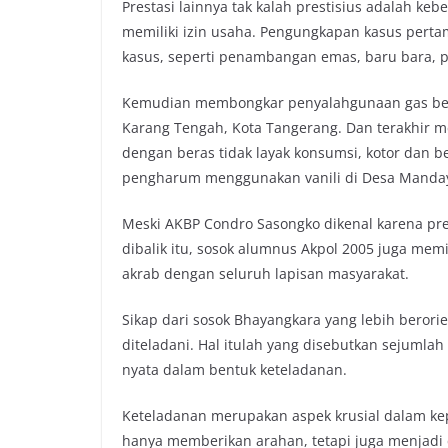
Prestasi lainnya tak kalah prestisius adalah k
memiliki izin usaha. Pengungkapan kasus perta
kasus, seperti penambangan emas, baru bara, pas
Kemudian membongkar penyalahgunaan gas bersu
Karang Tengah, Kota Tangerang. Dan terakhir 
dengan beras tidak layak konsumsi, kotor dan b
pengharum menggunakan vanili di Desa Manda
Meski AKBP Condro Sasongko dikenal karena pr
dibalik itu, sosok alumnus Akpol 2005 juga mem
akrab dengan seluruh lapisan masyarakat.
Sikap dari sosok Bhayangkara yang lebih berori
diteladani. Hal itulah yang disebutkan sejumla
nyata dalam bentuk keteladanan.
Keteladanan merupakan aspek krusial dalam ke
hanya memberikan arahan, tetapi juga menjadi