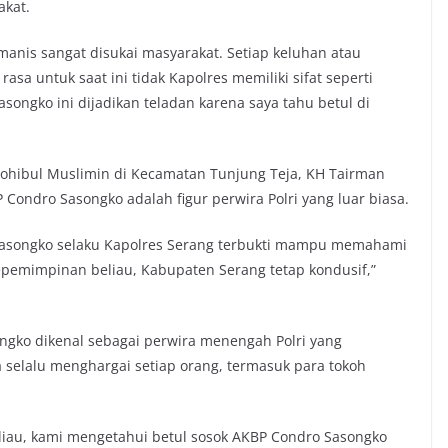
akat.
nis sangat disukai masyarakat. Setiap keluhan atau
asa untuk saat ini tidak Kapolres memiliki sifat seperti
Sasongko ini dijadikan teladan karena saya tahu betul di
ohibul Muslimin di Kecamatan Tunjung Teja, KH Tairman
ondro Sasongko adalah figur perwira Polri yang luar biasa.
 Sasongko selaku Kapolres Serang terbukti mampu memahami
kepemimpinan beliau, Kabupaten Serang tetap kondusif,”
ngko dikenal sebagai perwira menengah Polri yang
a selalu menghargai setiap orang, termasuk para tokoh
eliau, kami mengetahui betul sosok AKBP Condro Sasongko