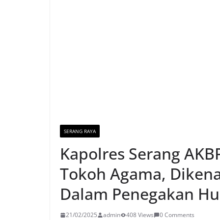
SERANG RAYA
Kapolres Serang AKB
Tokoh Agama, Dikena
Dalam Penegakan H
21/02/2025
admin
408 Views
0 Comments