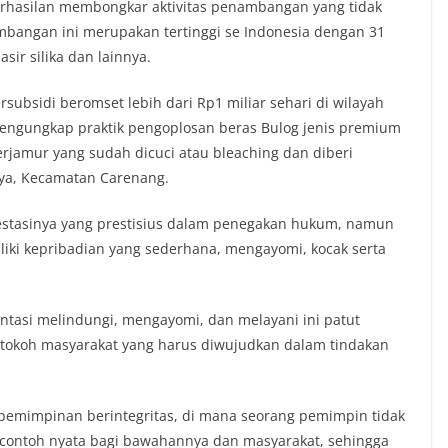
eberhasilan membongkar aktivitas penambangan yang tidak
mbangan ini merupakan tertinggi se Indonesia dengan 31
ir silika dan lainnya.
bsidi beromset lebih dari Rp1 miliar sehari di wilayah
mengungkap praktik pengoplosan beras Bulog jenis premium
erjamur yang sudah dicuci atau bleaching dan diberi
ya, Kecamatan Carenang.
estasinya yang prestisius dalam penegakan hukum, namun
iliki kepribadian yang sederhana, mengayomi, kocak serta
entasi melindungi, mengayomi, dan melayani ini patut
h tokoh masyarakat yang harus diwujudkan dalam tindakan
pemimpinan berintegritas, di mana seorang pemimpin tidak
 contoh nyata bagi bawahannya dan masyarakat, sehingga