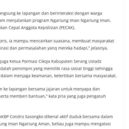
 langsung ke lapangan dan berinteraksi dengan warga
am menjalankan program Ngariung Iman Ngariung Iman,
akan Cepat Anggota Kepolisian (PECAK).
oris, ia mampu mencairkan suasana, membuat masyarakat
asi dan permasalahan yanq mereka hadapi,” jelasnya.
juga Ketua Pormasi Cikoja Kabupaten Serang Ustadz
alah pemimpin yang memiliki rasa sosial tinggi sehingga
 dalam menjaga keamanan, ketertiban bersama masyarakat.
rjun ke lapangan bersama jajaran untuk menyapa dan
erta memberi bantuan,” kata pria yang juga pengasuh
AKBP Condro Sasongko dikenal aktif duduk bersama dalam
ariung Iman Ngariung Aman, beliau juga mampu mengatasi