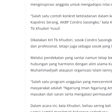
menginspirasi anggota untuk mengadopsi nilai-n
“Salah satu contoh konkret keteladanan dalam k
Kapolres Serang, AKBP Condro Sasongko,” kata 
Tb Khudori Yusuf.
Dikatakan KH Tb Khudori, sosok Condro Sasongk
dan profesional, tetapi juga sebagai sosok yan
Melalui pendekatan yang santai namun tetap 
hubungan yang harmonis dengan alim ulama Kab
Muhammadiyah ataupun organisasi Islam lainn
“Salah satu program unggulan yang mencermi
masyarakat adalah “Ngariung Iman Ngariung Am
masukan dan saran serta mengatasi permasalah
Dalam acara ini, kata Khudori, beliau sering 
santai sambil menikmati hidangan sederhana.