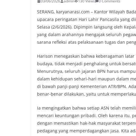
03/06/2026
admin
130 Views
0 Comments
SERANG, karyanarasi.com – Kantor Wilayah Bada
upacara peringatan Hari Lahir Pancasila yang di
Selasa (2/6/2026). Dipimpin langsung oleh Kepa
yang dalam arahannya mengajak seluruh pegaw
sarana refleksi atas pelaksanaan tugas dan pe
Harison menegaskan bahwa keberagaman latar b
budaya, tidak menjadi penghalang untuk bersa
Menurutnya, seluruh jajaran BPN harus mampu 
dalam kehidupan sehari-hari maupun dalam mem
di bawah panji-panji Kementerian ATR/BPN. Ada 
benar-benar dilakukan, yaitu untuk memperlaku
Ia mengingatkan bahwa setiap ASN telah memil
mencari keuntungan pribadi. Oleh karena itu, 
dengan memastikan hak-hak masyarakat terpenu
pedagang yang memperdagangkan jasa. Kita ad