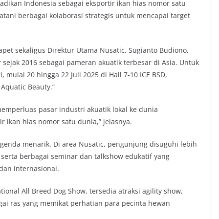
jadikan Indonesia sebagai eksportir ikan hias nomor satu
batani berbagai kolaborasi strategis untuk mencapai target
et sekaligus Direktur Utama Nusatic, Sugianto Budiono,
sejak 2016 sebagai pameran akuatik terbesar di Asia. Untuk
 mulai 20 hingga 22 Juli 2025 di Hall 7-10 ICE BSD,
Aquatic Beauty.”
mperluas pasar industri akuatik lokal ke dunia
r ikan hias nomor satu dunia,” jelasnya.
enda menarik. Di area Nusatic, pengunjung disuguhi lebih
k, serta berbagai seminar dan talkshow edukatif yang
dan internasional.
tional All Breed Dog Show, tersedia atraksi agility show,
gai ras yang memikat perhatian para pecinta hewan