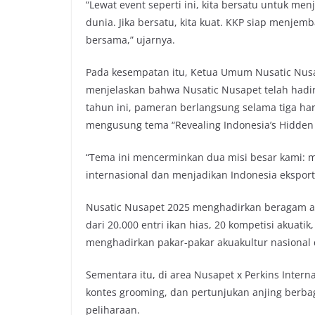
“Lewat event seperti ini, kita bersatu untuk men
dunia. Jika bersatu, kita kuat. KKP siap menjem
bersama,” ujarnya.
Pada kesempatan itu, Ketua Umum Nusatic Nusap
menjelaskan bahwa Nusatic Nusapet telah hadir 
tahun ini, pameran berlangsung selama tiga hari,
mengusung tema “Revealing Indonesia’s Hidden 
“Tema ini mencerminkan dua misi besar kami: me
internasional dan menjadikan Indonesia eksporti
Nusatic Nusapet 2025 menghadirkan beragam ag
dari 20.000 entri ikan hias, 20 kompetisi akuati
menghadirkan pakar-pakar akuakultur nasional 
Sementara itu, di area Nusapet x Perkins Interna
kontes grooming, dan pertunjukan anjing berba
peliharaan.