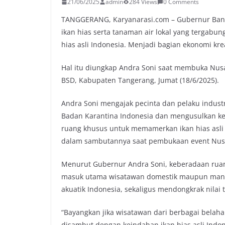
21/06/2025
admin
284 Views
0 Comments
TANGGERANG, Karyanarasi.com – Gubernur Bante
ikan hias serta tanaman air lokal yang tergab
hias asli Indonesia. Menjadi bagian ekonomi kr
Hal itu diungkap Andra Soni saat membuka Nusat
BSD, Kabupaten Tangerang, Jumat (18/6/2025).
Andra Soni mengajak pecinta dan pelaku industri
Badan Karantina Indonesia dan mengusulkan ke
ruang khusus untuk memamerkan ikan hias asli 
dalam sambutannya saat pembukaan event Nusa
Menurut Gubernur Andra Soni, keberadaan ruan
masuk utama wisatawan domestik maupun mancan
akuatik Indonesia, sekaligus mendongkrak nila
“Bayangkan jika wisatawan dari berbagai belaha
disambut dengan keindahan ikan hias asli Indon