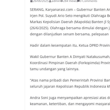
26/06/2025
admin
284 Views
0 Comments
SERANG, Karyanarasi.com – Gubernur Banten An
Irjen Pol. Suyudi Ario Seto mengikuti Olahraga
Markas Kepolisian Daerah (Mapolda) Banten Jl S
(26/6/2025). Olahraga bersama dimulai dengan 
dengan dilanjutkan senam bersama, pelepasan 
Hadir dalam kesempatan itu, Ketua DPRD Provin
Wakil Gubernur Banten A Dimyati Natakusumah,
Koordinasi Pimpinan Daerah (Forkopimda) Provins
tamu undangan yang lainnya.
“Atas nama pribadi dan Pemerintah Provinsi B
seluruh jajaran Kepolisian Republik Indonesia 
Andra Soni juga menyampaikan apresiasi atas ded
keamanan, ketertiban, dan mengayomi masyaraka