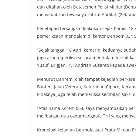
dan ditahan oleh Detasemen Polisi Militer (De
menyebabkan tewasnya Fahrul Abdilah (29), warg
Penetapan tersangka dilakukan sejak Kamis, 18
pemeriksaan mendalam di kantor Denpom 034 S
“Sejak tanggal 18 April kemarin, keduanya suda
juga akan diperiksa secara mendalam terkait k
Yusuf, Brigjen TNI Andrian Susanto kepada awa
Menurut Danrem, olah tempat kejadian perkara (T
Banten, Jalan Veteran, Kelurahan Cipare, Kecam
Pihaknya juga telah memeriksa sembilan saksi d
“Atas nama Korem 064, saya menyampaikan perm
melibatkan dua oknum anggota TNI yang menyeb
Kronologi kejadian bermula saat Pratu MI dan P