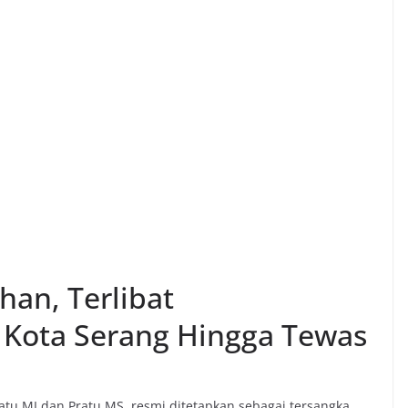
han, Terlibat
Kota Serang Hingga Tewas
atu MI dan Pratu MS, resmi ditetapkan sebagai tersangka