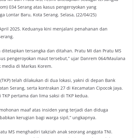
npom) 034 Serang atas kasus pengeroyokan yang
a Lontar Baru, Kota Serang. Selasa, (22/04/25)
 April 2025. Keduanya kini menjalani penahanan dan
erang.
h ditetapkan tersangka dan ditahan. Pratu MI dan Pratu MS
asus pengeroyokan maut tersebut,” ujar Danrem 064/Maulana
k media di Markas Korem.
KP) telah dilakukan di dua lokasi, yakni di depan Bank
atan Serang, serta kontrakan 27 di Kecamatan Cipocok Jaya.
i TKP pertama dan lima saksi di TKP kedua.
ohonan maaf atas insiden yang terjadi dan diduga
abkan kerugian bagi warga sipil,” ungkapnya.
ratu MS menghadiri takziah anak seorang anggota TNI.