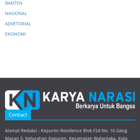
BANTEN
NASIONAL
ADVETORIAL
EKONOMI
Contact
Alamat Redaksi : Kepuren Residence Blok F24 No. 16 Gang
Macan 5, Kelurahan Kapuren, Kecamatan Walantaka, Kota