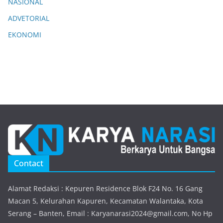
NASIONAL
ADVETORIAL
EKONOMI
Contact
Alamat Redaksi : Kepuren Residence Blok F24 No. 16 Gang
Macan 5, Kelurahan Kapuren, Kecamatan Walantaka, Kota
Serang – Banten, Email : Karyanarasi2024@gmail.com, No Hp