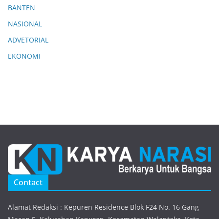
BANTEN
NASIONAL
ADVETORIAL
EKONOMI
Contact
Alamat Redaksi : Kepuren Residence Blok F24 No. 16 Gang