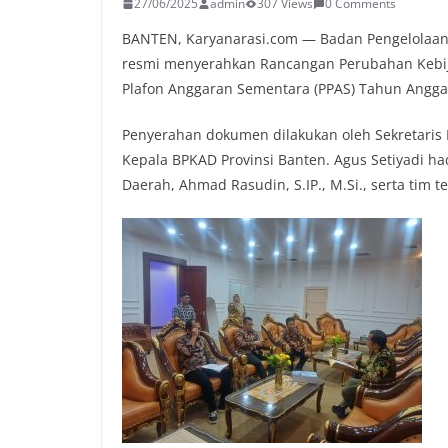
27/06/2025
admin
307 Views
0 Comments
BANTEN, Karyanarasi.com — Badan Pengelolaan 
resmi menyerahkan Rancangan Perubahan Kebij
Plafon Anggaran Sementara (PPAS) Tahun Anggar
Penyerahan dokumen dilakukan oleh Sekretaris BP
Kepala BPKAD Provinsi Banten. Agus Setiyadi h
Daerah, Ahmad Rasudin, S.IP., M.Si., serta tim 